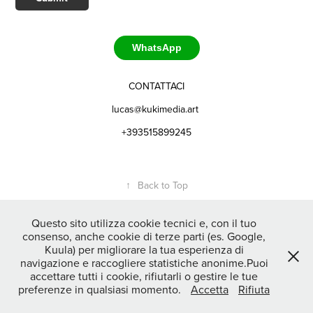
WhatsApp
CONTATTACI
lucas@kukimedia.art
+393515899245
↑
Back to Top
Questo sito utilizza cookie tecnici e, con il tuo
consenso, anche cookie di terze parti (es. Google,
Kuula) per migliorare la tua esperienza di
navigazione e raccogliere statistiche anonime.Puoi
© 2026 Kuki Media | Lucas Villafane | P.IVA 04619670401
accettare tutti i cookie, rifiutarli o gestire le tue
preferenze in qualsiasi momento.
Accetta
Rifiuta